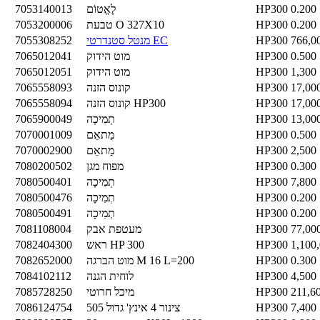
0.200
HP300
לֶאֱטוֹם
7053140013
0.200
HP300
טבעת O 327X10
7053200006
766,0
HP300
מנטל סטנדרטי EC
7055308252
0.500
HP300
מוט הידוק
7065012041
1,300
HP300
מוט הידוק
7065012051
17,00
HP300
קונוס הזנה
7065558093
17,00
HP300
קונוס הזנה HP300
7065558094
13,00
HP300
תְמִיכָה
7065900049
0.500
HP300
מַתאֵם
7070001009
2,500
HP300
מַתאֵם
7070002900
0.300
HP300
מפוח מגן
7080200502
7,800
HP300
תְמִיכָה
7080500401
0.200
HP300
תְמִיכָה
7080500476
0.200
HP300
תְמִיכָה
7080500491
77,00
HP300
מעטפת אבק
7081108004
1,100
HP300
ראש HP 300
7082404300
0.300
HP300
מוט הברגה M 16 L=200
7082652000
4,500
HP300
לוחית הגנה
7084102112
211,6
HP300
מיכל חרוטי
7085728250
7,400
HP300
צינור 4 אינץ' גדול 505
7086124754