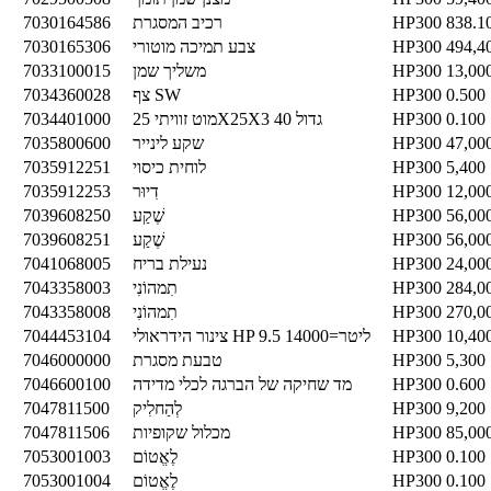
838.1
HP300
רכיב המסגרת
7030164586
494,4
HP300
צבע תמיכה מוטורי
7030165306
13,00
HP300
משליך שמן
7033100015
0.500
HP300
צף SW
7034360028
0.100
HP300
מוט זוויתי 25X25X3 גדול 40
7034401000
47,00
HP300
שקע לינייר
7035800600
5,400
HP300
לוחית כיסוי
7035912251
12,00
HP300
דִיוּר
7035912253
56,00
HP300
שֶׁקַע
7039608250
56,00
HP300
שֶׁקַע
7039608251
24,00
HP300
נעילת בריח
7041068005
284,0
HP300
תִמהוֹנִי
7043358003
270,0
HP300
תִמהוֹנִי
7043358008
10,40
HP300
צינור הידראולי HP 9.5 ליטר=14000
7044453104
5,300
HP300
טבעת מסגרת
7046000000
0.600
HP300
מד שחיקה של הברגה לכלי מדידה
7046600100
9,200
HP300
לְהַחלִיק
7047811500
85,00
HP300
מכלול שקופיות
7047811506
0.100
HP300
לֶאֱטוֹם
7053001003
0.100
HP300
לֶאֱטוֹם
7053001004