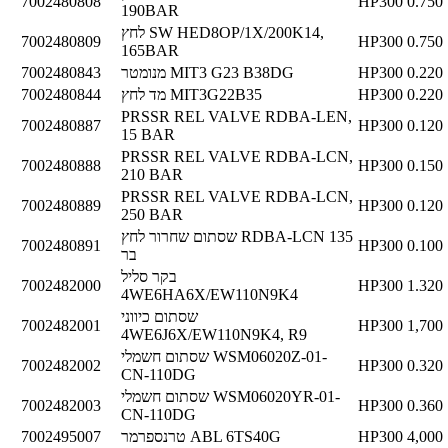
7002480808
HP300
0.750
190BAR
לחץ SW HED8OP/1X/200K14,
7002480809
HP300
0.750
165BAR
0.220
HP300
מנומטר MIT3 G23 B38DG
7002480843
0.220
HP300
מד לחץ MIT3G22B35
7002480844
PRSSR REL VALVE RDBA-LEN,
7002480887
HP300
0.120
15 BAR
PRSSR REL VALVE RDBA-LCN,
7002480888
HP300
0.150
210 BAR
PRSSR REL VALVE RDBA-LCN,
7002480889
HP300
0.120
250 BAR
שסתום שחרור לחץ RDBA-LCN 135
7002480891
HP300
0.100
בר
בקר סליל
7002482000
HP300
1.320
4WE6HA6X/EW110N9K4
שסתום כיווני
7002482001
HP300
1,700
4WE6J6X/EW110N9K4, R9
שסתום חשמלי WSM06020Z-01-
7002482002
HP300
0.320
CN-110DG
שסתום חשמלי WSM06020YR-01-
7002482003
HP300
0.360
CN-110DG
4,000
HP300
טרנספרמר ABL 6TS40G
7002495007