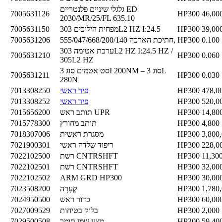
גלגלי שיניים פלנטריים ED
7005631126
HP300
46,00
2030/MR/25/FL 635.10
39,00
HP300
מפחית הילוכים 303L2 HZ I:24.5
7005631150
0.100
HP300
חתיכת הארכה 555/047/668/200/140,
7005631206
ערכת אטימה 303L2 HZ I:24.5 HZ /
7005631210
HP300
0.060
305L2 HZ
סט אטמים סוג 3I 200NM – סוג 3L
7005631211
HP300
0.030
280N
478,0
HP300
פיר ראשי
7013308250
520,0
HP300
פיר ראשי
7013308252
14,80
HP300
תותב ראש UPR
7015656200
4,800
HP300
תותב מחורץ
7015778300
3,800
HP300
מסגרת ראשית
7018307006
228,0
HP300
ריפוד שלדה ראשי
7021900301
11,30
HP300
רשת CNTRSHFT
7022102500
32,00
HP300
רשת CNTRSHFT
7022102501
7022102502
ARM GRD HP300
HP300
30,00
1,780
HP300
קְעָרָה
7023508200
60,00
HP300
כדור ראש
7024950500
2,000
HP300
בלוק בטיחות
7027009529
59,40
HP300
מצנן שמן תומך
7029500508