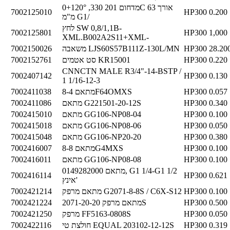
מדחום 201 330, 0+120°C אורך 63
7002125010
HP300
0.200
מ"מ G1/
לחץ SW 0,8/1,1B-
7002125801
HP300
1,000
XML.B002A2S11+XML-
28.20
HP300
משאבה LJS60S57B111Z-130L/MN
7002150026
0.220
HP300
סט אטמים KR15001
7002152761
CNNCTN MALE R3/4"-14-BSTP /
7002407142
HP300
0.130
1 1/16-12-3
0.057
HP300
מתאם 8-4F64OMXS
7002411038
0.340
HP300
מתאם G221501-20-12S
7002411086
0.100
HP300
מתאם GG106-NP08-04
7002415010
0.050
HP300
מתאם GG106-NP08-06
7002415018
0.380
HP300
מתאם GG106-NP20-20
7002415048
0.100
HP300
מתאם 8-8G4MXS
7002416007
0.100
HP300
מתאם GG106-NP08-08
7002416011
מתאם 0149282000, G1 1/4-G1 1/2
7002416114
HP300
0.621
אינץ'
0.100
HP300
מתאם מרפק G2071-8-8S / C6X-S12
7002421214
0.500
HP300
מתאם מרפק 2071-20-20S
7002421224
0.050
HP300
מרפק FF5163-0808S
7002421250
0.319
HP300
חולצת טי EQUAL 203102-12-12S
7002422116