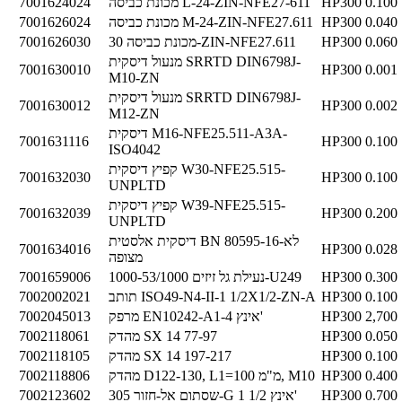
0.100
HP300
מכונת כביסה L-24-ZIN-NFE27-611
7001624024
0.040
HP300
מכונת כביסה M-24-ZIN-NFE27.611
7001626024
0.060
HP300
מכונת כביסה 30-ZIN-NFE27.611
7001626030
מנעול דיסקית SRRTD DIN6798J-
7001630010
HP300
0.001
M10-ZN
מנעול דיסקית SRRTD DIN6798J-
7001630012
HP300
0.002
M12-ZN
דיסקית M16-NFE25.511-A3A-
7001631116
HP300
0.100
ISO4042
קפיץ דיסקית W30-NFE25.515-
7001632030
HP300
0.100
UNPLTD
קפיץ דיסקית W39-NFE25.515-
7001632039
HP300
0.200
UNPLTD
דיסקית אלסטית BN 80595-16-לא
7001634016
HP300
0.028
מצופה
0.300
HP300
נעילת גל זיזים 1000-53/1000-U249
7001659006
0.100
HP300
תותב ISO49-N4-II-1 1/2X1/2-ZN-A
7002002021
2,700
HP300
מרפק EN10242-A1-4 אינץ'
7002045013
0.050
HP300
מהדק SX 14 77-97
7002118061
0.100
HP300
מהדק SX 14 197-217
7002118105
0.400
HP300
מהדק D122-130, L1=100 מ"מ, M10
7002118806
0.700
HP300
שסתום אל-חזור 305-G 1 1/2 אינץ'
7002123602