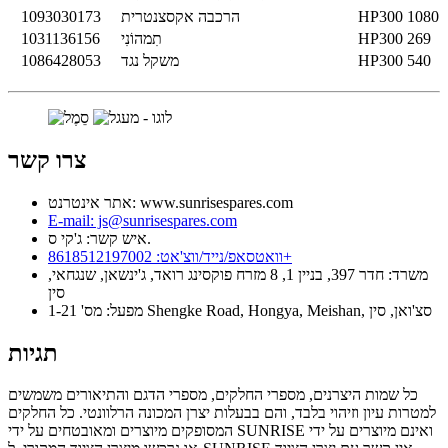
1080
HP300
הרכבה אקסצנטרית
1093030173
269
HP300
תִמהוֹנִי
1031136156
540
HP300
משקל נגד
1086428053
צרו קשר
אתר אינטרנט: www.sunrisespares.com
E-mail: js@sunrisespares.com
איש קשר: ג'קי ס.
וואטסאפ/נייד/ווצ'אט: 8618512197002+
משרד: חדר 397, בניין 1, 8 מזרח פוקסינג רואד, ג'ינשאן, שנגחאי,
סין
מפעל: מס' 1-21 Shengke Road, Hongya, Meishan, סצ'ואן, סין
תגיות
כל שמות היצרנים, מספרי החלקים, מספרי הדגם והתיאורים משמשים
למטרות עיון וזיהוי בלבד, והם בבעלות יצרן המכונה הרלוונטי. כל החלקים
המסופקים מיוצרים ומאובטחים על ידי SUNRISE ואינם מיוצרים על ידי