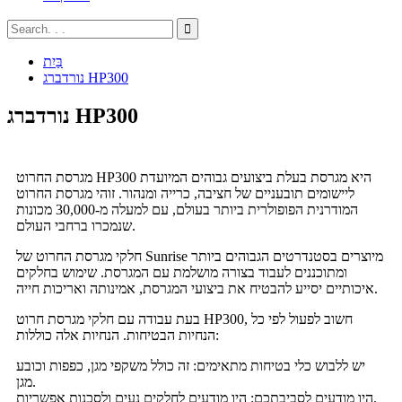
בַּיִת
נורדברג HP300
נורדברג HP300
מגרסת החרוט HP300 היא מגרסת בעלת ביצועים גבוהים המיועדת
ליישומים תובעניים של חציבה, כרייה ומנהור. זוהי מגרסת החרוט
המודרנית הפופולרית ביותר בעולם, עם למעלה מ-30,000 מכונות
שנמכרו ברחבי העולם.
חלקי מגרסת החרוט של Sunrise מיוצרים בסטנדרטים הגבוהים ביותר
ומתוכננים לעבוד בצורה מושלמת עם המגרסת. שימוש בחלקים
איכותיים יסייע להבטיח את ביצועי המגרסת, אמינותה ואריכות חייה.
בעת עבודה עם חלקי מגרסת חרוט HP300, חשוב לפעול לפי כל
הנחיות הבטיחות. הנחיות אלה כוללות:
יש ללבוש כלי בטיחות מתאימים: זה כולל משקפי מגן, כפפות וכובע
מגן.
היו מודעים לסביבתכם: היו מודעים לחלקים נעים ולסכנות אפשריות.