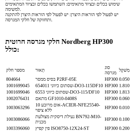
שימוש בכלים ובציוד מתאימים: השתמשו בכלים ובציוד המתאימים
למשימה.
יש לפעול לפי הוראות היצרן: יש לפעול לפי הוראות היצרן להתקנה
ותחזוקה של חלקי המגרסה.
חלקי מגרסה חרוטית Nordberg HP300
כולל:
סוג
מִשׁקָל
תֵאוּר
מספר חלק
מגרסה
0.050
HP300
בסיס ממסר P2RF-05E
804664
1.810
HP300
שסתום כיווני 654011-DO3-115DF10
1001699045
1.813
HP300
שסתום כיווני 6553-DO3-115/DF10
1001699046
0.060
HP300
מתאם GF1010-0408S
1002076431
אום מרובע 10-ACIER-NFE25540-
1003063296
HP300
0.010
ללא ציפוי
נעילת דיסקית מצולעת BN792-M10-
1003086066
HP300
0.100
מכנית
0.200
HP300
פין קפיץ ISO8750-12X24-ST
1003396060