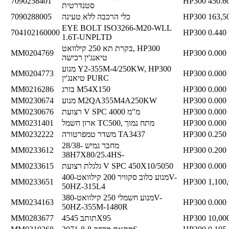
7090258401
HP300
450.6
סטנדרטית
163,5
HP300
כלי הרכבה ללא טעינה
7090288005
EYE BOLT ISO3266-M20-WLL
704102160000
HP300
0.440
1.6T-UNPLTD
בקרת תא 250 קילוואט, HP300
MM0204769
HP300
0.000
טיאנג'ין רכישה
מנוע Y2-355M-4/250KW, HP300
MM0204773
HP300
0.000
טיאנג'ין PURC
0.000
HP300
בורג M54X150
MM0216286
0.000
HP300
מנוע M2QA355M4A250KW
MM0230674
0.000
HP300
רצועת V SPC 4000 מ"מ
MM0230676
0.000
HP300
ארון חשמל TC500, מתח נמוך
MM0231401
0.250
HP300
משדר טמפרטורה TA3437
MM0232222
מחבר גמיש 28/38-
MM0233612
HP300
0.200
38H7X80/25.4HS-
0.000
HP300
גלגלת רצועת V SPC 450X10/5050
MM0233615
מנוע כלוב סקוויר 200 קילוואט-400V-
MM0233651
HP300
1,100
50HZ-315L4
מנוע חשמלי 250 קילוואט-380V-
MM0234163
HP300
0.000
50HZ-355M-1480R
10,00
HP300
תותב 4545X95
MM0283677