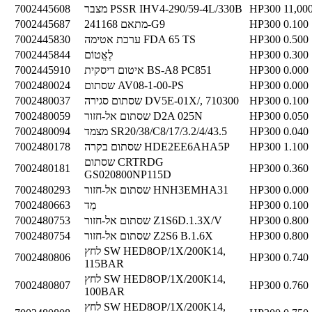
11,00
HP300
מצבר PSSR IHV4-290/59-4L/330B
7002445608
0.100
HP300
מתאם 241168-G9
7002445687
0.500
HP300
ערכת אטימה FDA 65 TS
7002445830
0.300
HP300
לֶאֱטוֹם
7002445844
0.000
HP300
איטום דיסקית BS-A8 PC851
7002445910
0.000
HP300
שסתום AV08-1-00-PS
7002480024
0.100
HP300
שסתום סגירה DV5E-01X/, 710300
7002480037
0.050
HP300
שסתום אל-חזור D2A 025N
7002480059
0.040
HP300
מצמד SR20/38/C8/17/3.2/4/43.5
7002480094
1.100
HP300
שסתום בקרה HDE2EE6AHA5P
7002480178
שסתום CRTRDG
7002480181
HP300
0.360
GS020800NP115D
0.000
HP300
שסתום אל-חזור HNH3EMHA31
7002480293
0.100
HP300
מַד
7002480663
0.800
HP300
שסתום אל-חזור Z1S6D.1.3X/V
7002480753
0.800
HP300
שסתום אל-חזור Z2S6 B.1.6X
7002480754
לחץ SW HED8OP/1X/200K14,
7002480806
HP300
0.740
115BAR
לחץ SW HED8OP/1X/200K14,
7002480807
HP300
0.760
100BAR
לחץ SW HED8OP/1X/200K14,