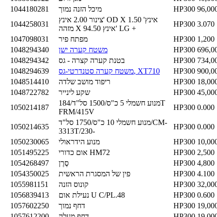
96,00
HP300
מיכל הזנה נמוך
1044180281
צינור 2.00 אינץ' OD X 1.50 אינץ'
1044258031
HP300
3.070
מזהה X 94.50 אינץ' LG +
1,200
HP300
מפתח פיר
1047098031
696,0
HP300
משטח קערה ישן
1048294340
734,0
HP300
בטנת קערה קצרה - גס
1048294342
900,0
HP300
משטח קערה סטנדרטי-גס, XT710
1048294639
18,00
HP300
ריפוד מושב שלדה
1048514410
45,00
HP300
שקע לינייר
1048722782
מנוע חשמלי 5 כ"ס/1500 סל"ד/184T
1050214187
HP300
0.000
FRM/415V
מנוע חשמלי 10 כ"ס/1750 סל"ד/CM-
1050214635
HP300
0.000
3313T/230-
10,00
HP300
מנוע הידראולי
1050230065
2,500
HP300
אום כדורי HM72
1051495225
4,800
HP300
סֶרֶן
1054268497
4.100
HP300
פין של המסגרת הראשית
1054350025
32,00
HP300
קונוס הזנה
1055981151
0.600
HP300
נעילת אום U C/PL.48
1056839413
19,00
HP300
דחף נמוך
1057602250
19,00
HP300
דחף מעלה
1057612200