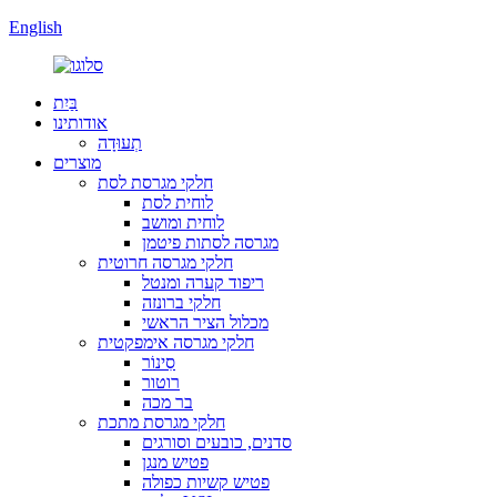
English
בַּיִת
אודותינו
תְעוּדָה
מוצרים
חלקי מגרסת לסת
לוחית לסת
לוחית ומושב
מגרסה לסתות פיטמן
חלקי מגרסה חרוטית
ריפוד קערה ומנטל
חלקי ברונזה
מכלול הציר הראשי
חלקי מגרסה אימפקטית
סִינוֹר
רוטור
בר מכה
חלקי מגרסת מתכת
סדנים, כובעים וסורגים
פטיש מנגן
פטיש קשיות כפולה