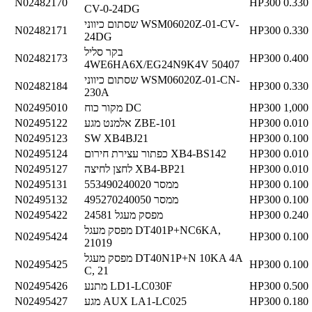
N02482170
HP300
0.330
CV-0-24DG
שסתום כיווני WSM06020Z-01-CV-
N02482171
HP300
0.330
24DG
בקר סליל
N02482173
HP300
0.400
4WE6HA6X/EG24N9K4V 50407
שסתום כיווני WSM06020Z-01-CN-
N02482184
HP300
0.330
230A
1,000
HP300
מקור כוח DC
N02495010
0.010
HP300
אלמנט מגע ZBE-101
N02495122
N02495123
SW XB4BJ21
HP300
0.100
0.010
HP300
כפתור עצירת חירום XB4-BS142
N02495124
0.010
HP300
לחצן לחיצה XB4-BP21
N02495127
0.100
HP300
ממסר 553490240020
N02495131
0.100
HP300
ממסר 495270240050
N02495132
0.240
HP300
מפסק מעגל 24581
N02495422
מפסק מעגל DT401P+NC6KA,
N02495424
HP300
0.100
21019
מפסק מעגל DT40N1P+N 10KA 4A
N02495425
HP300
0.100
C, 21
0.500
HP300
מתנע LD1-LC030F
N02495426
0.180
HP300
מגע AUX LA1-LC025
N02495427