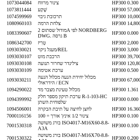
0.300
HP300
צינור מרווח
1073044084
57,00
HP300
שֶׁקַע
1073811444
10,00
HP300
תרכובת גיבוי
1074599969
14,80
HP300
צלחת הרמה
1080960103
מודול שסתום 2A לפי NORDBERG
1083390607
HP300
0.000
DWG. גרסה B
2,000
HP300
טְרִיז
1086342700
3,000
HP300
מעגל ניקוי/REL
1093030021
39,70
HP300
הרכבת מוט
1093030107
120,8
HP300
צילינדר שחרור תנועה
1093030108
0.500
HP300
ערכת אטימה
1093030109
מכלול יחידת הנעה מכלול הנעה
1093030211
HP300
67,00
הידראולי / ECN
1.361
HP300
מכלול טעינת מצבר מד
1094290022
ערכת תיקון מספר חלק R-1-103-HC
1094399992
HP300
0.000
שלפוחית ​​השתן
16.36
HP300
לחצן לחיצה על תיבת הבקרה
1094506001
0.100
HP300
צינור 1/2 אינץ' אורך = 100
7000116156
בורג משושה ISO4017-M16X60-8.8-
7001530318
HP300
0.100
A3A
בורג משושה ISO4017-M16X70-8.8-
7001530322
HP300
0.200