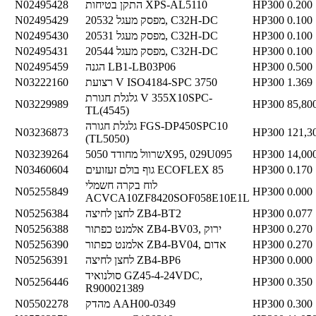
0.200
HP300
התקן בטיחות XPS-AL5110
N02495428
0.100
HP300
מפסק מעגל 20532, C32H-DC
N02495429
0.100
HP300
מפסק מעגל 20531, C32H-DC
N02495430
0.100
HP300
מפסק מעגל 20544, C32H-DC
N02495431
0.500
HP300
הגנה LB1-LB03P06
N02495459
1.369
HP300
רצועת V ISO4184-SPC 3750
N03222160
גלגלת חגורת V 355X10SPC-
N03229989
HP300
85,80
TL(4545)
גלגלת חגורה FGS-DP450SPC10
N03236873
HP300
121,3
(TL5050)
14,00
HP300
שרוול מחודד 5050X95, 029U095
N03239264
0.170
HP300
גוף בולם זעזועים ECOFLEX 85
N03460604
לוח בקרה חשמלי
N05255849
HP300
0.000
ACVCA10ZF8420SOF058E10E1L
0.077
HP300
לחצן לחיצה ZB4-BT2
N05256384
0.270
HP300
אלמנט כפתור ZB4-BV03, ירוק
N05256388
0.270
HP300
אלמנט כפתור ZB4-BV04, אדום
N05256390
0.000
HP300
לחצן לחיצה ZB4-BP6
N05256391
סולנואיד GZ45-4-24VDC,
N05256446
HP300
0.350
R900021389
0.300
HP300
מהדק AAH00-0349
N05502278