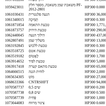
משאבת שמן משאבה, מספר חלק PF-
1059423011
HP300
0.000
2012-2801
36,00
HP300
הנעה פלנטרית
1061030431
0.300
HP300
תְמִיכָה
1061340015
1,771
HP300
טבעת התאמה
1061871854
290,0
HP300
טבעת הידוק
1061873757
437,0
HP300
הילוך הנעה
1062440045
13,00
HP300
משליך שמן
1062807491
0.300
HP300
טבעת ללבוש
1063192845
2,000
HP300
טבעת אטם
1063518725
1,700
HP300
לֶאֱטוֹם
1063519182
5,000
HP300
טבעת לפיד
1063914652
65,00
HP300
טבעת מתאם קערה
1063917418
2,000
HP300
לוחית הגנה
1064666515
27,00
HP300
מוֹט
1065634305
1068633366
CNTRSHFT
HP300
94,00
0.200
HP300
שים 0,5
1070587737
0.500
HP300
שים 0,8
1070587738
1,000
HP300
פַּחִית
1070587739
0.600
HP300
צינור מרווח
1073044083