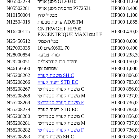
11.05
HP300
מסנן אוויר G120310
N05502279
8,400
HP300
מחסנית מסנן אוויר P772531
N05502281
1.100
HP300
מכלול לחץ
N10150004
1,855
HP300
ערכת טבעות ADJSTM
N12504015
CNTRWGHT HP300
N16200115
HP300
470,0
EXCENTRIQUE MAXI עם LE
0.000
HP300
כבל חשמלי
N25450512
0.400
HP300
שים 10X60L.70
N27093035
238,3
HP300
חגורה צבועה
N28000854
150,0
HP300
יחידת כוח הידראולית
N29200051
1,000
HP300
שסתום צף
N46150500
806,0
HP300
משטח קערה SH C
N55208262
783,0
HP300
ריפוד קערה STD EC
N55208266
856,0
HP300
משטח קערה סטנדרטי C
N55208267
737,0
HP300
משטח קערה סטנדרטי M
N55208268
736,0
HP300
משטח קערה סטנדרטי F
N55208269
783,0
HP300
ריפוד קערה STD EC
N55208279
856,0
HP300
משטח קערה סטנדרטי C
N55208280
737,0
HP300
משטח קערה סטנדרטי M
N55208281
736,0
HP300
משטח קערה סטנדרטי F
N55208282
806,0
HP300
משטח קערה SH C
N55208283