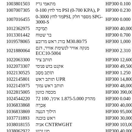
0.100
HP300
מתאמי גריז
1003801503
0.230
HP300
מד לחץ 0-100 PSI (0-700 KPA), P
1007007305
מד לחץ 0-3000PSI, מספר חלק SPG-
1007016455
HP300
0.000
3000-S
40,00
HP300
תְמִיכָה
1012362975
0.700
HP300
בר שטוח
1013301442
1,000
HP300
בורג ראש מרובע M30.80/75
1019578065
מנקה אוויר לנשימת אוויר, דגם
1021880064
HP300
2.310
ECC10-5004
12,60
HP300
תותב ציר
1022063300
49,50
HP300
אקנט בוש פנימי
1022073307
1.250
HP300
תוֹתַב מֵסַב
1022130525
14,80
HP300
תותב ראש UPR
1022145801
48,00
HP300
תותב ראש נמוך
1022145975
390,0
HP300
מכסה כוונון
1022815005
0.040
HP300
מהדק 1.875-5.000 אינץ', 100 72
1024544220
40,00
HP300
אֶבְרָה
1036833868
95,00
HP300
הילוך הנעה
1036833869
30,00
HP300
ראש בוכנה
1037711893
103,0
HP300
אניה CNTRWGHT
1038018155
40,00
HP300
מגן זרוע
1038062922