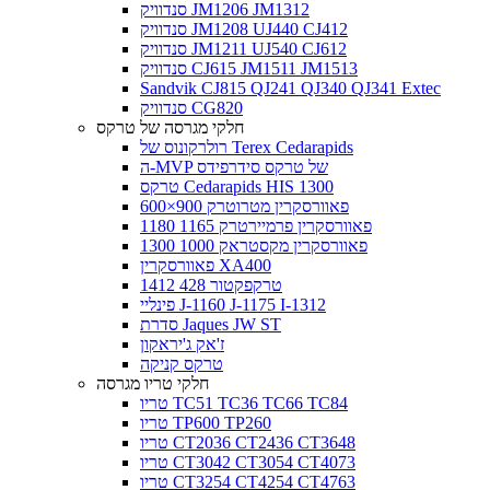
סנדוויק JM1206 JM1312
סנדוויק JM1208 UJ440 CJ412
סנדוויק JM1211 UJ540 CJ612
סנדוויק CJ615 JM1511 JM1513
Sandvik CJ815 QJ241 QJ340 QJ341 Extec
סנדוויק CG820
חלקי מגרסה של טרקס
רולרקונוס של Terex Cedarapids
ה-MVP של טרקס סידרפידס
טרקס Cedarapids HIS 1300
פאוורסקרין מטרוטרק 900×600
פאוורסקרין פרמיירטרק 1165 1180
פאוורסקרין מקסטראק 1000 1300
פאוורסקרין XA400
טרקפקטור 428 1412
פינליי J-1160 J-1175 I-1312
סדרת Jaques JW ST
ז'אק ג'יראקון
טרקס קניקה
חלקי טריו מגרסה
טריו TC51 TC36 TC66 TC84
טריו TP600 TP260
טריו CT2036 CT2436 CT3648
טריו CT3042 CT3054 CT4073
טריו CT3254 CT4254 CT4763