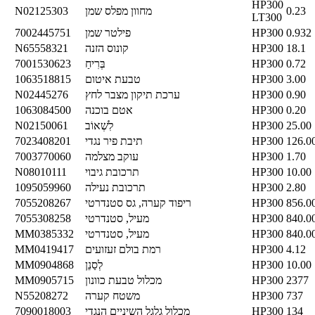
HP300
0.23
מחוון מפלס שמן
N02125303
LT300
0.932
HP300
פילטר שמן
7002445751
18.1
HP300
קונוס הזנה
N65558321
0.72
HP300
בְּרִיחַ
7001530623
3.00
HP300
טבעת איטום
1063518815
0.90
HP300
ערכת תיקון מצבר לחץ
N02445276
0.20
HP300
אטם בוכנה
1063084500
25.00
HP300
לִשְׁאוֹב
N02150061
126.0
HP300
תיבת פיר נגדי
7023408201
1.70
HP300
עוקב מצלמה
7003770060
10.00
HP300
תרכובת גיבוי
N08010111
2.80
HP300
תרכובת נעילה
1095059960
856.0
HP300
ריפוד קערה, גס סטנדרטי
7055208267
840.0
HP300
מעיל, סטנדרטי
7055308258
840.0
HP300
מעיל, סטנדרטי
MM0385332
4.12
HP300
רמת בולם זעזועים
MM0419417
10.00
HP300
לְסַנֵן
MM0904868
2377
HP300
מכלול טבעת כוונון
MM0905715
737
HP300
משטח קערה
N55208272
134
HP300
מכלול גלגל השיניים הנגדי
7090018003