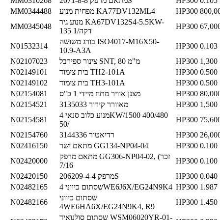
0.105
HP300
מתאם מרפק 2071-8-8S
MM0310268
800,0
HP300
מפחית מנוע KA77DV132ML4
MM0344488
מנוע גיר KA67DV132S4-5.5KW-
MM0345048
HP300
67,00
135 1/דקה
בורג משושה ISO4017-M16X50-
N01532314
HP300
0.103
10.9-A3A
1,300
HP300
צינור ספירבל SNT, 80 מ"מ
N02107023
0.500
HP300
בית צימוד TH2-101A
N02149101
0.500
HP300
בית צימוד TH3-101A
N02149102
80,00
HP300
מצנן אוויר מתח מיידי 1 כ"ס
N02154081
1,500
HP300
מאוורר קירור 3135033
N02154521
מנוע כלוב סנאי 4KW/1500 400/480
N02154581
HP300
75,60
50/
26,00
HP300
רדיאטור 3144336
N02154760
0.100
HP300
מתאם ישר GG134-NP04-04
N02416150
מתאם מרפק GG306-NP04-02, (זכר
N02420000
HP300
0.100
7/16
0.040
HP300
מרפק 206209-4-4S
N02420150
1.987
HP300
שסתום כיווני 4WE6J6X/EG24N9K4
N02482165
שסתום כיווני
N02482166
HP300
1.450
4WE6HA6X/EG24N9K4, R9
שסתום סולנואיד WSM06020YR-01-