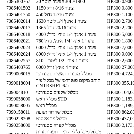
0.900
HP300
צינור קוטר 20X30L=1900
7086300767
0.800
HP300
צינור 8/16 גדול 1150
7086401502
1.100
HP300
צינור 12/16 גדול 450
7086401750
2,700
HP300
צינור 1 אינץ' 1/4 ליטר 1630
7086402014
2,200
HP300
צינור 20/16 גדול 1365
7086402017
5,000
HP300
צינור 1 אינץ' 1/4 אינץ' גדול: 4000
7086402018
1,800
HP300
צינור 1 אינץ' 1/4 אינץ', גודל 760
7086402021
7,000
HP300
צינור 1 אינץ' 1/4 אינץ' גדול: 6000
7086402023
9,000
HP300
צינור 1 אינץ' 1/4 אינץ' גדול: 8000
7086402024
2,600
HP300
צינור 1 אינץ' 1/2 ליטר = 810
7086402557
27,00
HP300
צינור 4 אינץ' גדול 6000
7086403765
4,724
HP300
מכלול מסגרת ראשית סטנדרטי
7090008015
תותב מיקום סטנדרטי של מכלול ציר
7090018004
HP300
355.1
CNTRSHFT ב-6
104,0
HP300
מכלול שקעים סטנדרטי
7090048101
1,183
HP300
מכלול ראש STD
7090058000
1,189
HP300
מכלול ראש
7090058005
862,8
HP300
מכלול שחרור תנועה
7090158011
437,0
HP300
מכלול גיר אקסנט
7090228208
2,173
HP300
מכלול קערה סטנדרטי
7090258000
מכלול מיכל גלילי_קוני = תעודת זהות