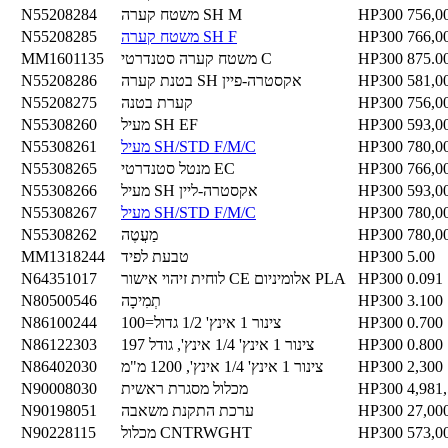
756,0
HP300
משטח קערה SH M
N55208284
766,0
HP300
משטח קערה SH F
N55208285
875.0
HP300
משטח קערה סטנדרטי C
MM1601135
581,0
HP300
בטנת קערה SH אקסטרה-פיין
N55208286
756,0
HP300
קערת בטנה
N55208275
593,0
HP300
מעיל SH EF
N55308260
780,0
HP300
מעיל SH/STD F/M/C
N55308261
766,0
HP300
מנטל סטנדרטי EC
N55308265
593,0
HP300
מעיל SH אקסטרה-ליין
N55308266
780,0
HP300
מעיל SH/STD F/M/C
N55308267
780,0
HP300
מַעֲטֶה
N55308262
5.00
HP300
טבעת לפיד
MM1318244
0.091
HP300
לוחית זיהוי אישור CE אלומיניום PLA
N64351017
3.100
HP300
תְמִיכָה
N80500546
0.700
HP300
צינור 1 אינץ' 1/2 גדול=100
N86100244
0.800
HP300
צינור 1 אינץ' 1/4 אינץ', גודל 197
N86122303
2,300
HP300
צינור 1 אינץ' 1/4 אינץ', 1200 מ"מ
N86402030
4,981
HP300
מכלול מסגרת ראשית
N90008030
27,00
HP300
ערכת התקנת משאבה
N90198051
573,0
HP300
מכלול CNTRWGHT
N90228115